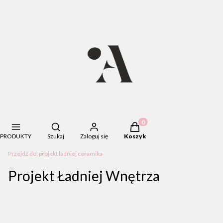
Otwórz wyszukiwarkę
Produkty w koszyku: 0. Zob
PRODUKTY
Szukaj
Zaloguj się
Koszyk
Przejdź do:
projekt ladniej ceramika
Projekt Ładniej Wnętrza